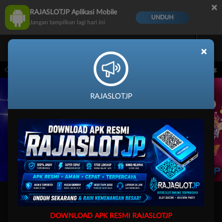
×
RAJASLOTJP Aplikasi Mobile
UNDUH
Jangan tampilkan lagi hari ini
×
Judi Slot Online Terpercaya Dengan Slot Gacor Hari Ini Paling Gampang Menang Ma
RAJASLOTJP
JACKPOT
PLAY
DOWNLOAD APK RESMI RAJASLOTJP