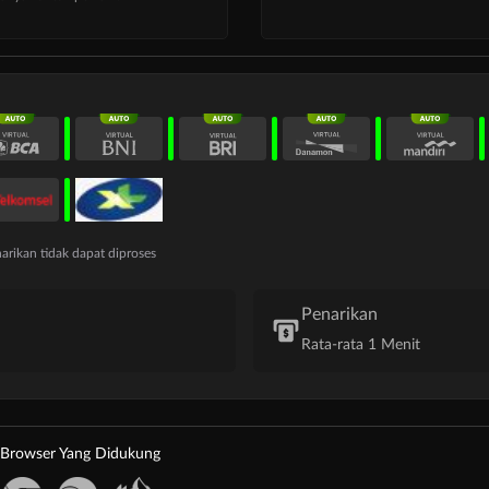
arikan tidak dapat diproses
Penarikan
Rata-rata 1 Menit
Browser Yang Didukung