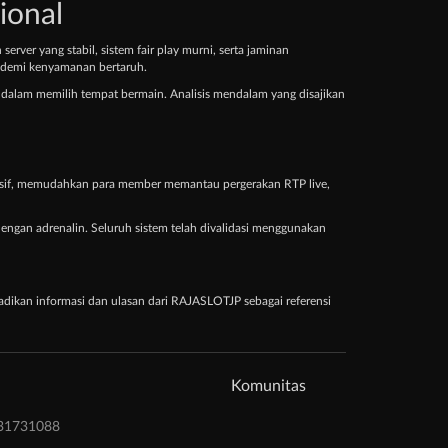
ional
erver yang stabil, sistem fair play murni, serta jaminan
h demi kenyamanan bertaruh.
 dalam memilih tempat bermain. Analisis mendalam yang disajikan
nsif, memudahkan para member memantau pergerakan RTP live,
 dengan adrenalin. Seluruh sistem telah divalidasi menggunakan
adikan informasi dan ulasan dari RAJASLOTJP sebagai referensi
Komunitas
31731088