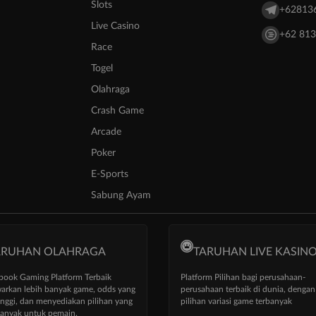
Slots
+62813
Live Casino
+62 813
Race
Togel
Olahraga
Crash Game
Arcade
Poker
E-Sports
Sabung Ayam
ARUHAN OLAHRAGA
TARUHAN LIVE KASIN
book Gaming Platform Terbaik
Platform Pilihan bagi perusahaan-
rkan lebih banyak game, odds yang
perusahaan terbaik di dunia, dengan
tinggi, dan menyediakan pilihan yang
pilihan variasi game terbanyak
banyak untuk pemain.