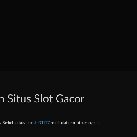
Situs Slot Gacor
. Berbekal ekosistem
SLOT777
resmi, platform ini merangkum