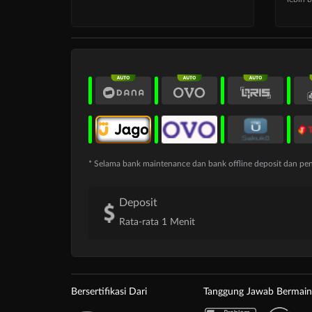
* Selama bank maintenance dan bank offline deposit dan pen
Deposit
Rata-rata 1 Menit
Bersertifikasi Dari
Tanggung Jawab Bermain