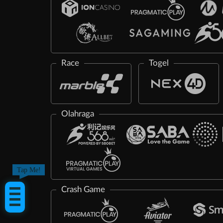
Race
Togel
Olahraga
Tap Me!
Crash Game