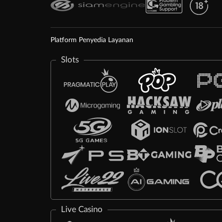
Platform Penyedia Layanan
Slots
Live Casino