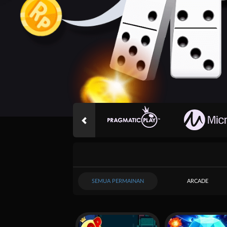
SEMUA PERMAINAN
ARCADE