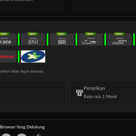
arikan tidak dapat diproses
Penarikan
Rata-rata 1 Menit
Browser Yang Didukung