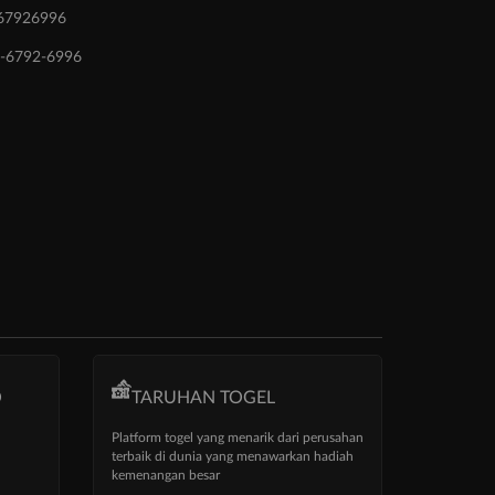
67926996
-6792-6996
O
TARUHAN TOGEL
Platform togel yang menarik dari perusahan
terbaik di dunia yang menawarkan hadiah
kemenangan besar