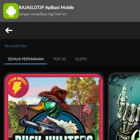
RAJASLOTJP Aplikasi Mobile
Jangan tampilkan lagi hari ini
No Limit City
SEMUA PERMAINAN
TOP 20
SLOTS