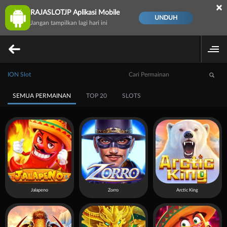
×
RAJASLOTJP Aplikasi Mobile
UNDUH
Jangan tampilkan lagi hari ini
ION Slot
SEMUA PERMAINAN
TOP 20
SLOTS
Jalapeno
Zorro
Arctic King