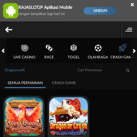
×
RAJASLOTJP Aplikasi Mobile
UNDUH
Jangan tampilkan lagi hari ini
OTS
LIVE CASINO
RACE
TOGEL
OLAHRAGA
CRASH GAME
Dragoonsoft
SEMUA PERMAINAN
CRASH GAME